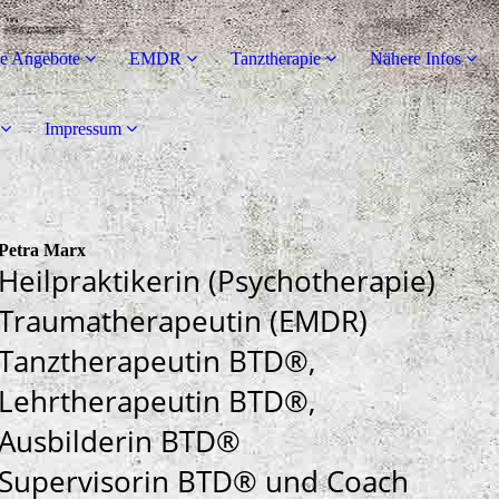
he Angebote
EMDR
Tanztherapie
Nähere Infos
Impressum
Petra Marx
Heilpraktikerin (Psychotherapie)
Traumatherapeutin (EMDR)
Tanztherapeutin BTD®,
Lehrtherapeutin BTD®,
Ausbilderin BTD®
Supervisorin BTD® und Coach