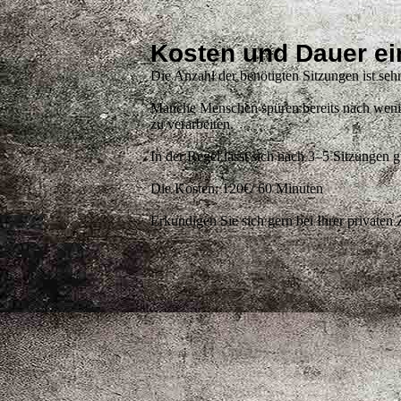
Kosten und Dauer e
Die Anzahl der benötigten Sitzungen ist seh
Manche Menschen spüren bereits nach wenigen
zu verarbeiten.
In der Regel lässt sich nach 3–5 Sitzungen g
Die Kosten: 120€/ 60 Minuten
Erkundigen Sie sich gern bei Ihrer private